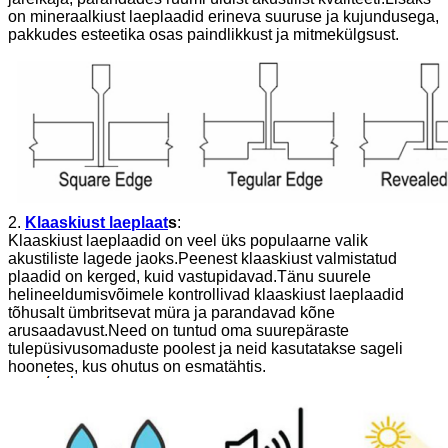
on mineraalkiust laeplaadid erineva suuruse ja kujundusega,
pakkudes esteetika osas paindlikkust ja mitmekülgsust.
2.
Klaaskiust laeplaat
s
:
Klaaskiust laeplaadid on veel üks populaarne valik
akustiliste lagede jaoks.Peenest klaaskiust valmistatud
plaadid on kerged, kuid vastupidavad.Tänu suurele
helineeldumisvõimele kontrollivad klaaskiust laeplaadid
tõhusalt ümbritsevat müra ja parandavad kõne
arusaadavust.Need on tuntud oma suurepäraste
tulepüsivusomaduste poolest ja neid kasutatakse sageli
hoonetes, kus ohutus on esmatähtis.