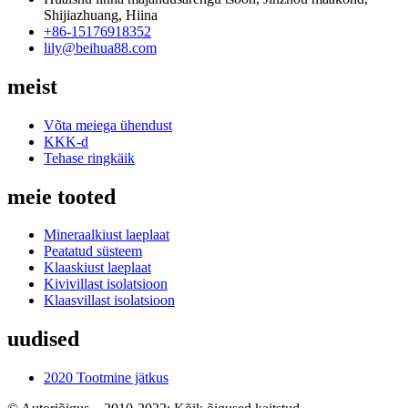
Shijiazhuang, Hiina
+86-15176918352
lily@beihua88.com
meist
Võta meiega ühendust
KKK-d
Tehase ringkäik
meie tooted
Mineraalkiust laeplaat
Peatatud süsteem
Klaaskiust laeplaat
Kivivillast isolatsioon
Klaasvillast isolatsioon
uudised
2020 Tootmine jätkus