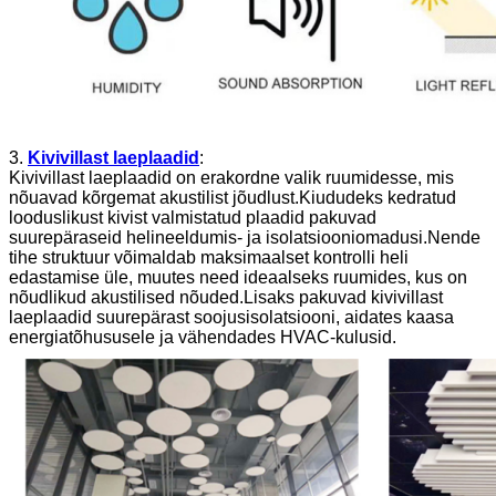
3.
Kivivillast laeplaadid
:
Kivivillast laeplaadid on erakordne valik ruumidesse, mis
nõuavad kõrgemat akustilist jõudlust.Kiududeks kedratud
looduslikust kivist valmistatud plaadid pakuvad
suurepäraseid helineeldumis- ja isolatsiooniomadusi.Nende
tihe struktuur võimaldab maksimaalset kontrolli heli
edastamise üle, muutes need ideaalseks ruumides, kus on
nõudlikud akustilised nõuded.Lisaks pakuvad kivivillast
laeplaadid suurepärast soojusisolatsiooni, aidates kaasa
energiatõhususele ja vähendades HVAC-kulusid.