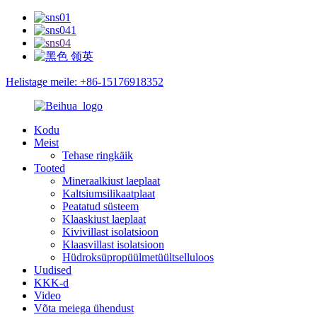
Helistage meile: +86-15176918352
Kodu
Meist
Tehase ringkäik
Tooted
Mineraalkiust laeplaat
Kaltsiumsilikaatplaat
Peatatud süsteem
Klaaskiust laeplaat
Kivivillast isolatsioon
Klaasvillast isolatsioon
Hüdroksüpropüülmetüültselluloos
Uudised
KKK-d
Video
Võta meiega ühendust