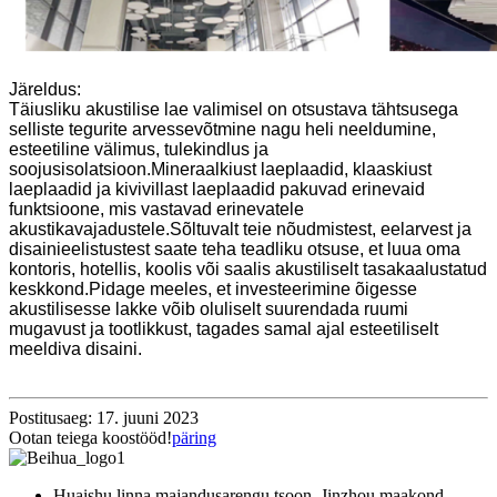
Järeldus:
Täiusliku akustilise lae valimisel on otsustava tähtsusega
selliste tegurite arvessevõtmine nagu heli neeldumine,
esteetiline välimus, tulekindlus ja
soojusisolatsioon.Mineraalkiust laeplaadid, klaaskiust
laeplaadid ja kivivillast laeplaadid pakuvad erinevaid
funktsioone, mis vastavad erinevatele
akustikavajadustele.Sõltuvalt teie nõudmistest, eelarvest ja
disainieelistustest saate teha teadliku otsuse, et luua oma
kontoris, hotellis, koolis või saalis akustiliselt tasakaalustatud
keskkond.Pidage meeles, et investeerimine õigesse
akustilisesse lakke võib oluliselt suurendada ruumi
mugavust ja tootlikkust, tagades samal ajal esteetiliselt
meeldiva disaini.
Postitusaeg: 17. juuni 2023
Ootan teiega koostööd!
päring
Huaishu linna majandusarengu tsoon, Jinzhou maakond,