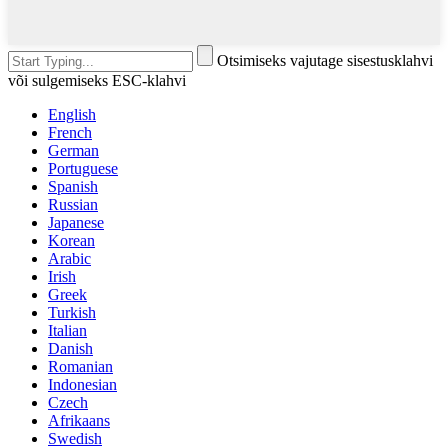
Otsimiseks vajutage sisestusklahvi
või sulgemiseks ESC-klahvi
English
French
German
Portuguese
Spanish
Russian
Japanese
Korean
Arabic
Irish
Greek
Turkish
Italian
Danish
Romanian
Indonesian
Czech
Afrikaans
Swedish