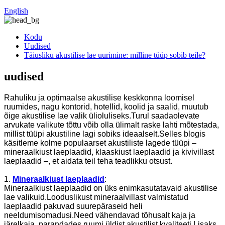
English
Kodu
Uudised
Täiusliku akustilise lae uurimine: milline tüüp sobib teile?
uudised
Rahuliku ja optimaalse akustilise keskkonna loomisel
ruumides, nagu kontorid, hotellid, koolid ja saalid, muutub
õige akustilise lae valik ülioluliseks.Turul saadaolevate
arvukate valikute tõttu võib olla ülimalt raske lahti mõtestada,
millist tüüpi akustiline lagi sobiks ideaalselt.Selles blogis
käsitleme kolme populaarset akustiliste lagede tüüpi –
mineraalkiust laeplaadid, klaaskiust laeplaadid ja kivivillast
laeplaadid –, et aidata teil teha teadlikku otsust.
1.
Mineraalkiust laeplaadid
:
Mineraalkiust laeplaadid on üks enimkasutatavaid akustilise
lae valikuid.Looduslikust mineraalvillast valmistatud
laeplaadid pakuvad suurepäraseid heli
neeldumisomadusi.Need vähendavad tõhusalt kaja ja
järelkaja, parandades ruumi üldist akustilist kvaliteeti.Lisaks